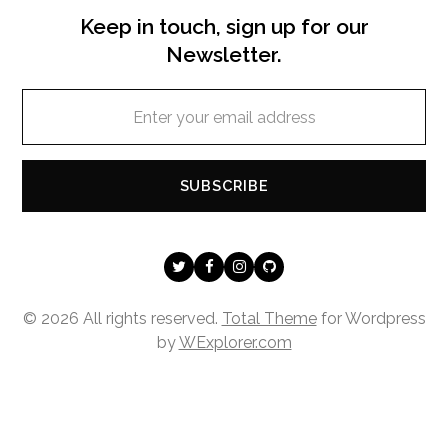
Keep in touch, sign up for our
Newsletter.
Enter
your
email
address
SUBSCRIBE
Twitter
Facebook
Instagram
Github
© 2026 All rights reserved.
Total Theme
for Wordpress
by
WExplorer.com